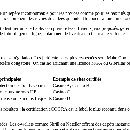
un repère incontournable pour les novices comme pour les habitués qui s
x et publient des revues détaillées qui aident le joueur à faire un choix
identifier un site fiable, comprendre les différents jeux proposés, gére
utur du jeu en ligne, notamment le live dealer et la réalité virtuelle.
nce et sa régulation. Les juridictions les plus respectées sont Malte G
ancière obligatoire. Un casino affichant une licence MGA ou Gibraltar b
principales
Exemple de sites certifiés
tection des fonds séparés
Casino A, Casino B
ormité aux normes UE
Casino C
 mais audits moins fréquents
Casino D
résultats ; la certification eCOGRA est le label le plus reconnu dans
sées. Les e‑wallets comme Skrill ou Neteller offrent des dépôts instantané
– Bitcoin ou Ethereum – qui permettent des transactions anonymes et so