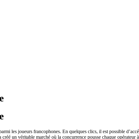
e
e
mi les joueurs francophones. En quelques clics, il est possible d’accéd
a créé un véritable marché où la concurrence pousse chaque opérateur à s