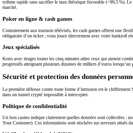
rythme rapide sans sacrifier le taux théorique favorable (~99,5 %). L
marché.
Poker en ligne & cash games
Contrairement aux tournois télévisés, les cash games offrent une flexib
obligatoire d’un ticket ; vous jouez directement avec votre bankroll rée
Jeux spécialisés
Keno avec tirages toutes les cinq minutes attire ceux qui aiment comb
progressifs atteignant plusieurs dizaines de milliers d’euros lorsqu’
Sécurité et protection des données personn
La première défense contre toute forme d’intrusion est le chiffrement
dans un tunnel crypté impossible à intercepter.
Politique de confidentialité
Un bon casino indique clairement quelles données sont collectées : n
Your Customer). Ces informations sont stockées sur serveurs situés d