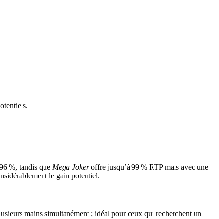
otentiels.
96 %, tandis que
Mega Joker
offre jusqu’à 99 % RTP mais avec une
onsidérablement le gain potentiel.
plusieurs mains simultanément ; idéal pour ceux qui recherchent un