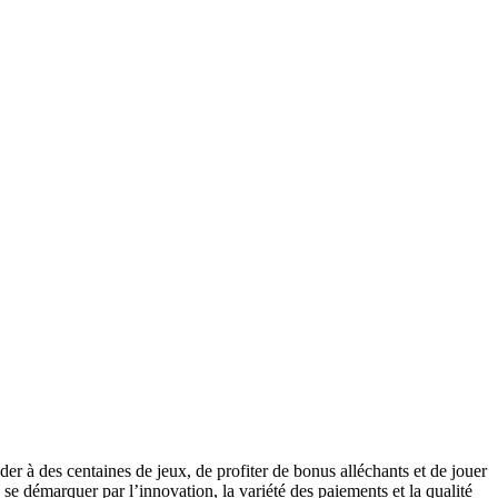
er à des centaines de jeux, de profiter de bonus alléchants et de jouer
e démarquer par l’innovation, la variété des paiements et la qualité