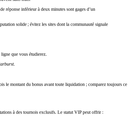
en de réponse inférieur à deux minutes sont gages d’un
putation solide ; évitez les sites dont la communauté signale
n ligne que vous étudierez.
tarburst
.
fois le montant du bonus avant toute liquidation ; comparez toujours ce
ons à des tournois exclusifs. Le statut VIP peut offrir :