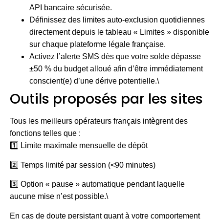
API bancaire sécurisée.
Définissez des limites auto‑exclusion quotidiennes
directement depuis le tableau « Limites » disponible
sur chaque plateforme légale française.
Activez l’alerte SMS dès que votre solde dépasse
±50 % du budget alloué afin d’être immédiatement
conscient(e) d’une dérive potentielle.\
Outils proposés par les sites
Tous les meilleurs opérateurs français intègrent des
fonctions telles que :
1️⃣ Limite maximale mensuelle de dépôt
2️⃣ Temps limité par session (<90 minutes)
3️⃣ Option « pause » automatique pendant laquelle
aucune mise n’est possible.\
En cas de doute persistant quant à votre comportement