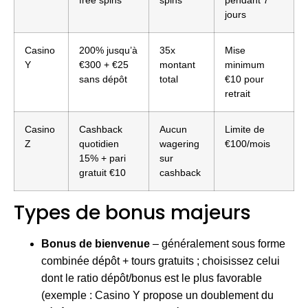
free spins
spins
pendant 7
jours
Casino
200% jusqu’à
35x
Mise
Y
€300 + €25
montant
minimum
sans dépôt
total
€10 pour
retrait
Casino
Cashback
Aucun
Limite de
Z
quotidien
wagering
€100/mois
15% + pari
sur
gratuit €10
cashback
Types de bonus majeurs
Bonus de bienvenue
– généralement sous forme
combinée dépôt + tours gratuits ; choisissez celui
dont le ratio dépôt/bonus est le plus favorable
(exemple : Casino Y propose un doublement du