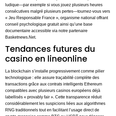
ludique—par exemple si vous jouez plusieurs heures
consécutives malgré plusieurs pertes—tournez-vous vers
« Jeu Responsable France », organisme national offrant
conseil psychologique gratuit ainsi qu’une base
documentaire accessible via notre partenaire
Basketnews.Net.
Tendances futures du
casino en line​online​
La blockchain s’installe progressivement comme pilier
technologique : elle assure traçabilité complète des
transactions grâce aux contrats intelligents Ethereum
compatibles avec plusieurs casinos européens déjà
labellisés « provably fair ». Cette transparence réduit
considérablement les suspicions liées aux algorithmes
RNG traditionnels tout en facilitant l’usage direct de