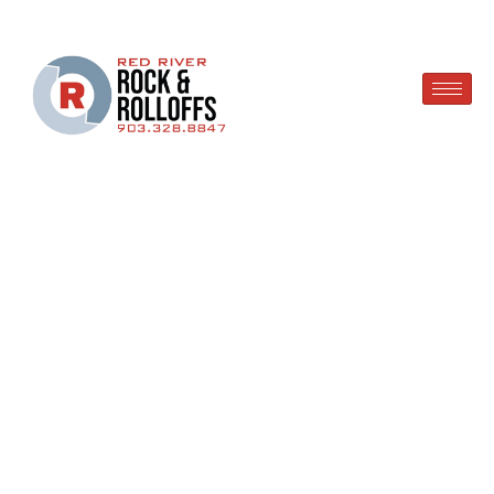
Guide Complet Du Casino En
Ligne – Tout Ce Que Vous
Devez Savoir