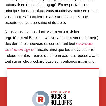
automatisée du capital engagé.​ En respectant ces
principes fondamentaux vous maximisez non seulement
vos chances financières mais surtout assurez une
expérience ludique saine et durable.​
Nous vous invitons donc vivement à revisiter
régulièrement Basketnews.Net afin demeurer informé(e)
nouveau
des dernières nouveautés concernant tout
casino en ligne
français ainsi que leurs évaluations
indépendantes – parce qu’un pari gagnant repose avant
tout sur un choix éclairé basé sur confiance maximale.​