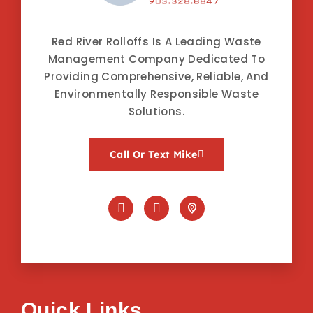
Red River Rolloffs Is A Leading Waste
Management Company Dedicated To
Providing Comprehensive, Reliable, And
Environmentally Responsible Waste
Solutions.
Call Or Text Mike
Quick Links