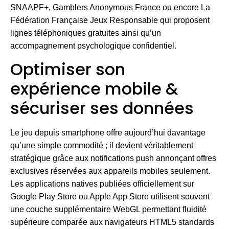
SNAAPF+, Gamblers Anonymous France ou encore La
Fédération Française Jeux Responsable qui proposent
lignes téléphoniques gratuites ainsi qu’un
accompagnement psychologique confidentiel.
Optimiser son
expérience mobile &
sécuriser ses données
Le jeu depuis smartphone offre aujourd’hui davantage
qu’une simple commodité ; il devient véritablement
stratégique grâce aux notifications push annonçant offres
exclusives réservées aux appareils mobiles seulement.
Les applications natives publiées officiellement sur
Google Play Store ou Apple App Store utilisent souvent
une couche supplémentaire WebGL permettant fluidité
supérieure comparée aux navigateurs HTML5 standards