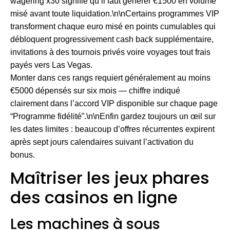
wagering x30 signifie qu’il faut générer €1500 en volume
misé avant toute liquidation.\n\nCertains programmes VIP
transforment chaque euro misé en points cumulables qui
débloquent progressivement cash back supplémentaire,
invitations à des tournois privés voire voyages tout frais
payés vers Las Vegas.
Monter dans ces rangs requiert généralement au moins
€5000 dépensés sur six mois — chiffre indiqué
clairement dans l’accord VIP disponible sur chaque page
“Programme fidélité”.\n\nEnfin gardez toujours un œil sur
les dates limites : beaucoup d’offres récurrentes expirent
après sept jours calendaires suivant l’activation du
bonus.
Maîtriser les jeux phares
des casinos en ligne
Les machines à sous