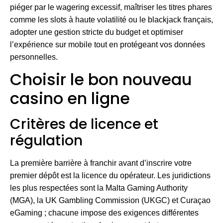
piéger par le wagering excessif, maîtriser les titres phares
comme les slots à haute volatilité ou le blackjack français,
adopter une gestion stricte du budget et optimiser
l’expérience sur mobile tout en protégeant vos données
personnelles.
Choisir le bon nouveau
casino en ligne
Critères de licence et
régulation
La première barrière à franchir avant d’inscrire votre
premier dépôt est la licence du opérateur. Les juridictions
les plus respectées sont la Malta Gaming Authority
(MGA), la UK Gambling Commission (UKGC) et Curaçao
eGaming ; chacune impose des exigences différentes